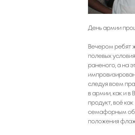
День армии прош
Вечером ребят ж
полевых условия
раненого, а на 
импровизирован
следуя всем пра
в армии, как и в
продукт, всё ка
семафорным общ
положения флажк