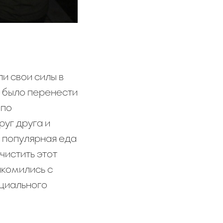
и свои силы в
о было перенести
 по
уг друга и
я популярная еда
чистить этот
акомились с
циального