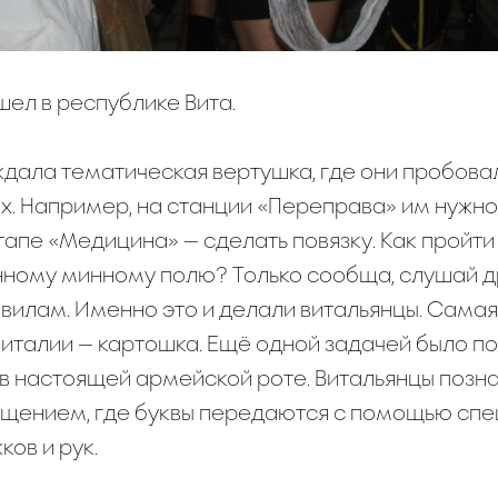
ел в республике Вита.
дала тематическая вертушка, где они пробовал
х. Например, на станции «Переправа» им нужн
этапе «Медицина» — сделать повязку. Как пройти
ному минному полю? Только сообща, слушай др
вилам. Именно это и делали витальянцы. Сама
 Виталии — картошка. Ещё одной задачей было по
к в настоящей армейской роте. Витальянцы позн
ением, где буквы передаются с помощью спе
ов и рук.