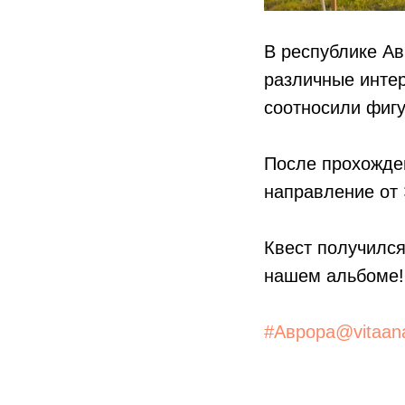
В республике Ав
различные интер
соотносили фигу
После прохожден
направление от 
Квест получилс
нашем альбоме!
#Аврора@vitaan