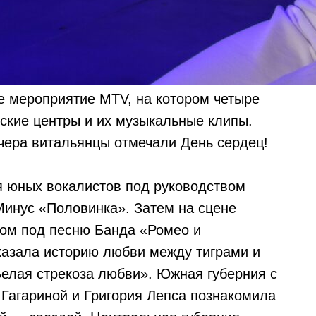
е мероприятие MTV, на котором четыре
ские центры и их музыкальные клипы.
вчера витальянцы отмечали День сердец!
я юных вокалистов под руководством
Минус «Половинка». Затем на сцене
пом под песню Банда «Ромео и
казала историю любви между тиграми и
Белая стрекоза любви». Южная губерния с
Гагариной и Григория Лепса познакомила