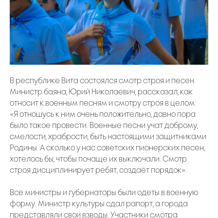
В республике Вита состоялся смотр строя и песен.
Министр баяна, Юрий Николаевич, рассказал, как
относит к военным песням и смотру строя в целом:
«Я отношусь к ним очень положительно, давно пора
было такое провести. Военные песни учат доброму,
смелости, храбрости, быть настоящими защитниками
Родины. А сколько у нас советских пионерских песен,
хотелось бы, чтобы почаще их выключали. Смотр
строя дисциплинирует ребят, создаёт порядок».
Все министры и губернаторы были одеты в военную
форму. Министр культуры сдал рапорт, а города
представляли свои взводы. Участники смотра