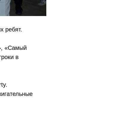
х ребят.
», «Самый
гроки в
ty.
жигательные