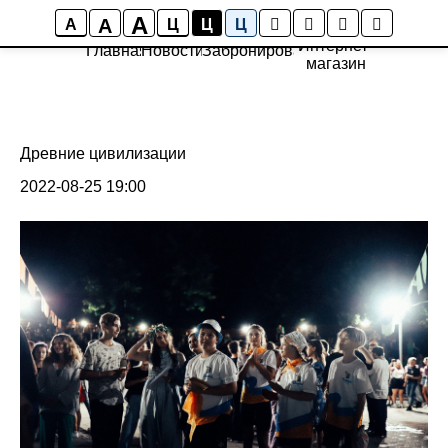
A
A
A
Ц
Ц
Ц
Интернет-
Главная
Новости
Забронировать
магазин
Древние цивилизации
2022-08-25 19:00