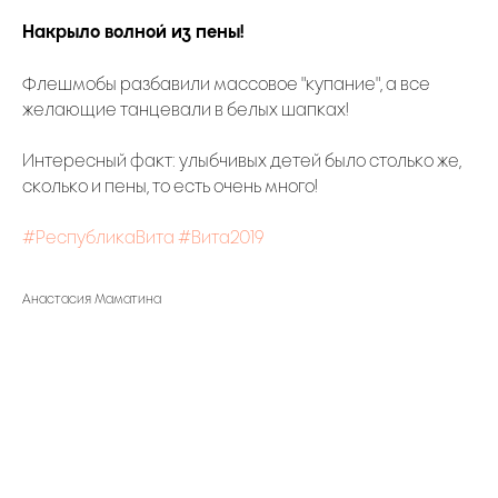
Накрыло волной из пены!
Флешмобы разбавили массовое "купание", а все
желающие танцевали в белых шапках!
Интересный факт: улыбчивых детей было столько же,
сколько и пены, то есть очень много!
#РеспубликаВита
#Вита2019
Анастасия Маматина