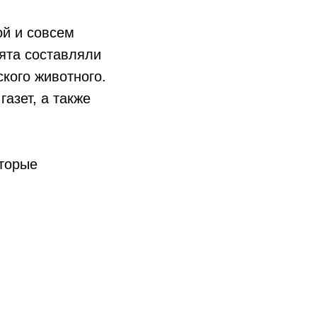
ой и совсем
бята составляли
кого животного.
газет, а также
оторые