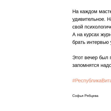
На каждом масте
удивительное. Н
свой психологич
А на курсах жур
брать интервью 
Этот вечер был
запомнятся надо
#РеспубликаВит
Софья Рябцева