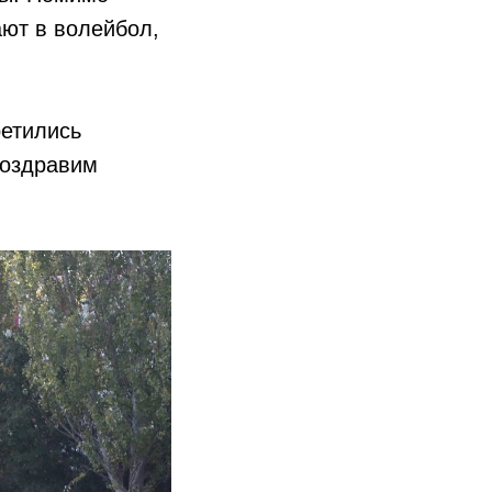
ают в волейбол,
ретились
Поздравим