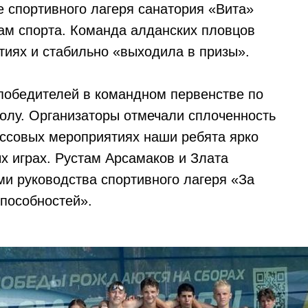
е спортивного лагеря санатория «Вита»
ам спорта. Команда алданских пловцов
тиях и стабильно «выходила в призы».
победителей в командном первенстве по
болу. Организаторы отмечали сплоченность
ассовых мероприятиях наши ребята ярко
х играх. Рустам Арсамаков и Злата
и руководства спортивного лагеря «За
способностей».