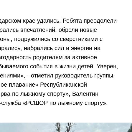
дарском крае удались. Ребята преодолели
брались впечатлений, обрели новые
роны, подружились со сверстниками с
арались, набрались сил и энергии на
агодарность родителям за активное
бываемого события в жизни детей. Уверен,
ениями», - отметил руководитель группы,
ное плавание» Республиканской
рва по лыжному спорту», Валентин
с-служба «РСШОР по лыжному спорту».