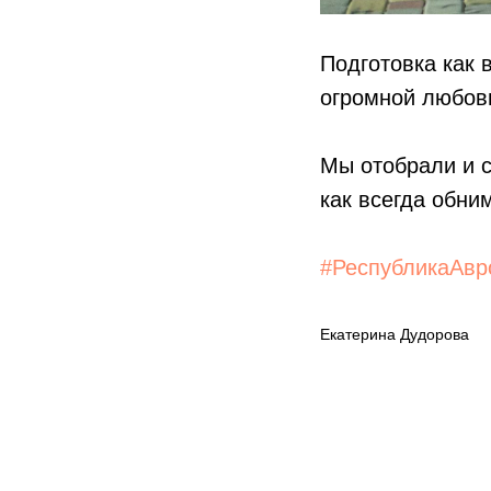
Подготовка как 
огромной любов
Мы отобрали и с
как всегда обни
#РеспубликаАвр
Екатерина Дудорова