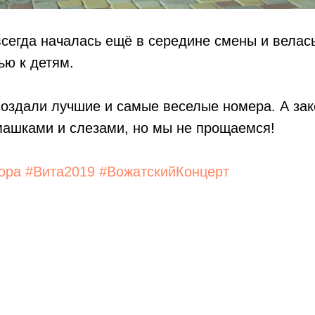
всегда началась ещё в середине смены и велас
ью к детям.
оздали лучшие и самые веселые номера. А зак
машками и слезами, но мы не прощаемся!
ора
#Вита2019
#ВожатскийКонцерт