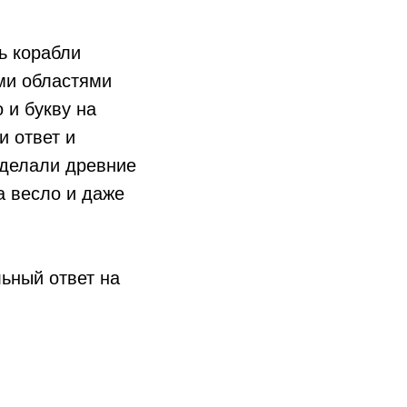
ь корабли
ыми областями
 и букву на
и ответ и
 делали древние
а весло и даже
ьный ответ на