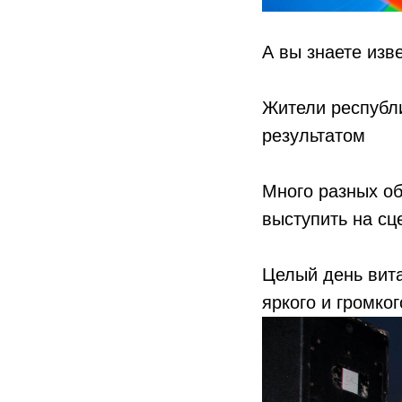
А вы знаете изв
Жители республи
результатом
Много разных об
выступить на с
Целый день вит
яркого и громко