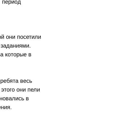
й период
ой они посетили
 заданиями.
за которые в
 ребята весь
 этого они пели
новались в
ения.