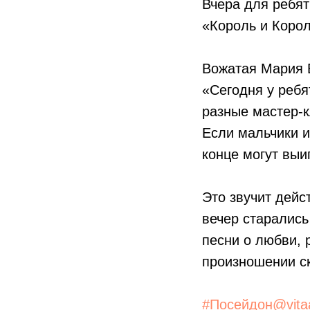
Вчера для ребят
«Король и Корол
Вожатая Мария 
«Сегодня у ребя
разные мастер-к
Если мальчики и
конце могут выи
Это звучит дейс
вечер старались
песни о любви, 
произношении ск
#Посейдон@vita