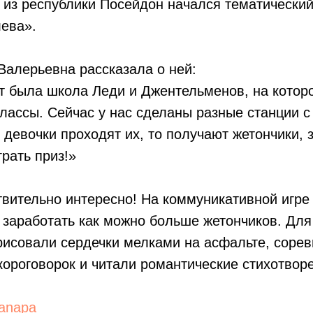
 из республики Посейдон начался тематически
ева».
Валерьевна рассказала о ней:
т была школа Леди и Джентельменов, на котор
лассы. Сейчас у нас сделаны разные станции с
 девочки проходят их, то получают жетончики, 
грать приз!»
твительно интересно! На коммуникативной игре
 заработать как можно больше жетончиков. Для
рисовали сердечки мелками на асфальте, сорев
ороговорок и читали романтические стихотвор
anapa