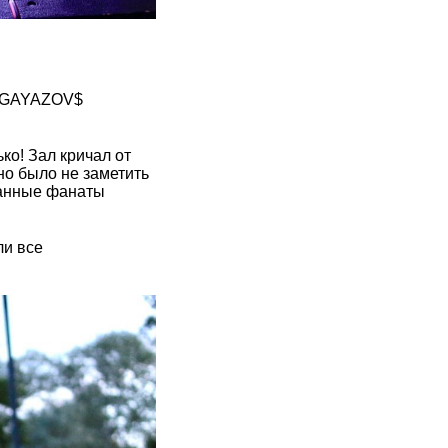
пы GAYAZOV$
ко! Зал кричал от
но было не заметить
данные фанаты
ли все