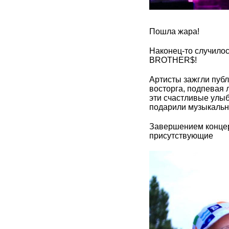
Пошла жара!
Наконец-то случило
BROTHER$!
Артисты зажгли публ
восторга, подпевая 
эти счастливые улы
подарили музыкальн
Завершением концер
присутствующие