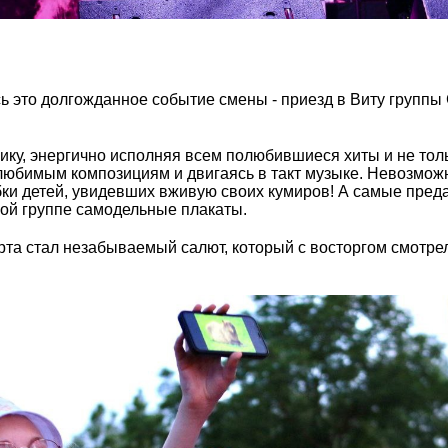
сь это долгожданное событие смены - приезд в Виту груп
ику, энергично исполняя всем полюбившиеся хиты и не толь
любимым композициям и двигаясь в такт музыке. Невозмож
бки детей, увидевших вживую своих кумиров! А самые пре
ой группе самодельные плакаты.
та стал незабываемый салют, который с восторгом смотре