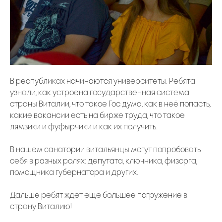
В республиках начинаются университеты. Ребята
узнали, как устроена государственная система
страны Виталии, что такое Гос дума, как в неё попасть,
какие вакансии есть на бирже труда, что такое
лямзики и фуфырчики и как их получить.
В нашем санатории витальянцы могут попробовать
себя в разных ролях: депутата, ключника, физорга,
помощника губернатора и других.
Дальше ребят ждёт ещё большее погружение в
страну Виталию!